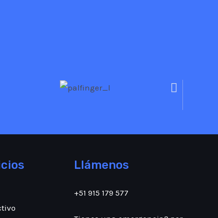
cios
Llámenos
+51 915 179 577
tivo