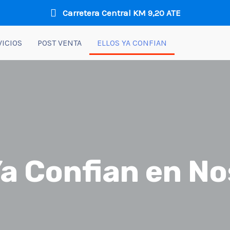
Carretera Central KM 9,20 ATE
VICIOS
POST VENTA
ELLOS YA CONFIAN
Ya Confian en N