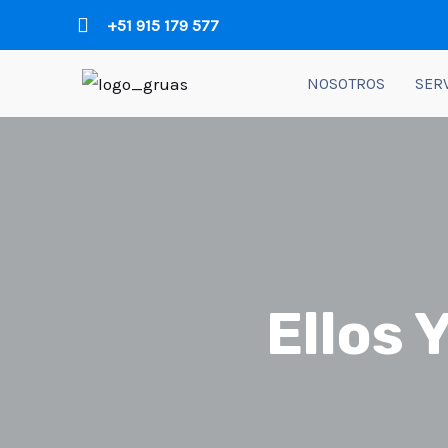
+51 915 179 577
NOSOTROS
SER
Ellos 